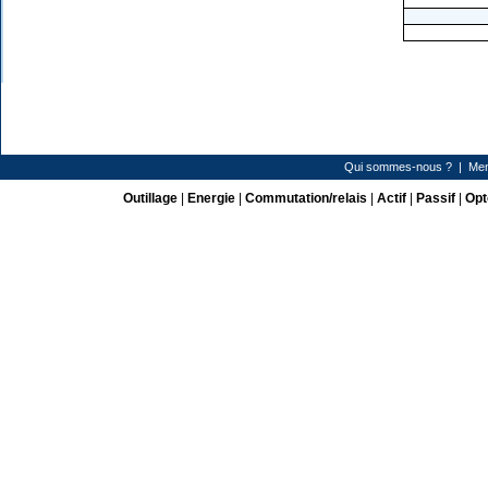
Qui sommes-nous ?
|
Men
Outillage
|
Energie
|
Commutation/relais
|
Actif
|
Passif
|
Opt