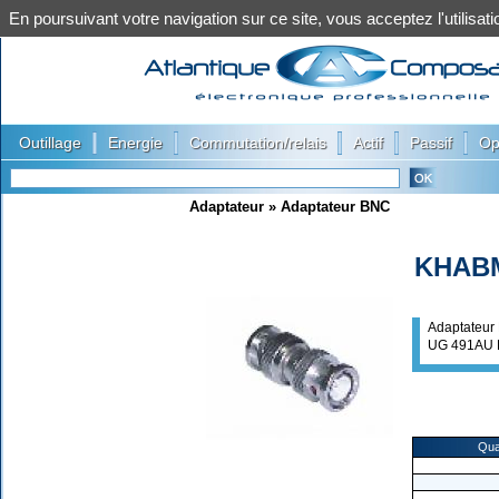
En poursuivant votre navigation sur ce site, vous acceptez l'utilis
|
|
|
|
|
Outillage
Energie
Commutation/relais
Actif
Passif
Op
Adaptateur
»
Adaptateur BNC
KHAB
Adaptateur
UG 491AU
Qua