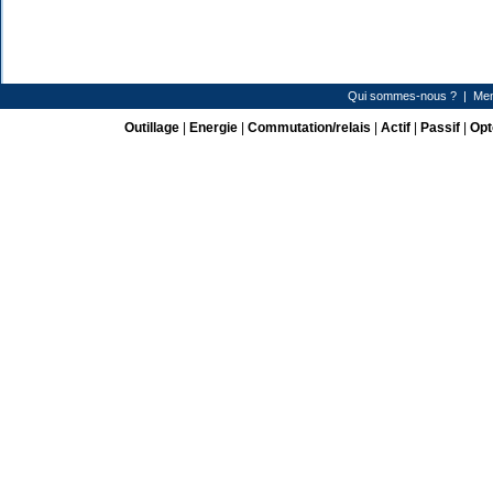
Qui sommes-nous ?
|
Men
Outillage
|
Energie
|
Commutation/relais
|
Actif
|
Passif
|
Opt