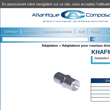
En poursuivant votre navigation sur ce site, vous acceptez l'utilis
|
|
|
|
|
Outillage
Energie
Commutation/relais
Actif
Passif
Op
Adaptateur
»
Adaptateurs pour coaxiaux dive
KHAF
Adaptateur
Qua