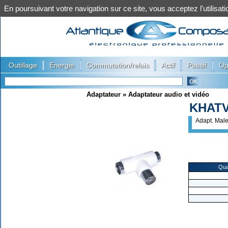
En poursuivant votre navigation sur ce site, vous acceptez l'utilis
|
|
|
|
|
Outillage
Energie
Commutation/relais
Actif
Passif
Op
Adaptateur
»
Adaptateur audio et vidéo
KHAT
Adapt. Male
Qua