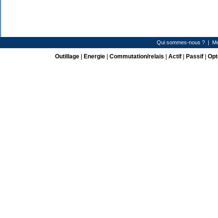
Qui sommes-nous ?
|
Me
Outillage
|
Energie
|
Commutation/relais
|
Actif
|
Passif
|
Opt