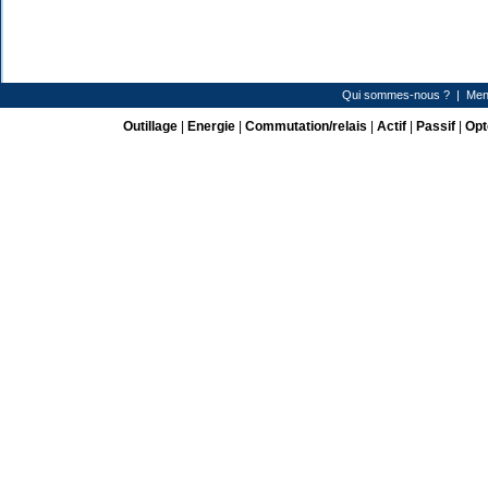
Qui sommes-nous ?
|
Men
Outillage
|
Energie
|
Commutation/relais
|
Actif
|
Passif
|
Opt