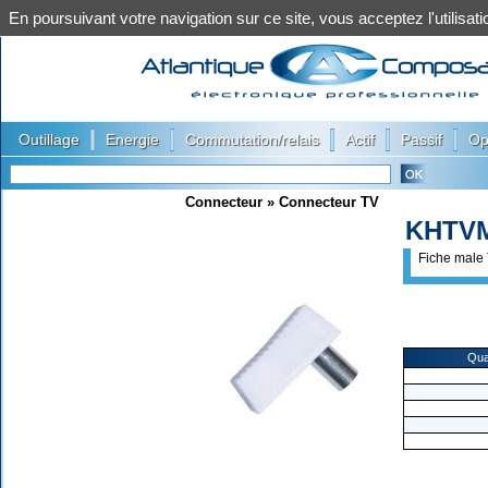
En poursuivant votre navigation sur ce site, vous acceptez l'utilis
|
|
|
|
|
Outillage
Energie
Commutation/relais
Actif
Passif
Op
Connecteur
»
Connecteur TV
KHTVM
Fiche male 
Qua