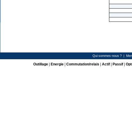
Qui sommes-nous ?
|
Men
Outillage
|
Energie
|
Commutation/relais
|
Actif
|
Passif
|
Opt