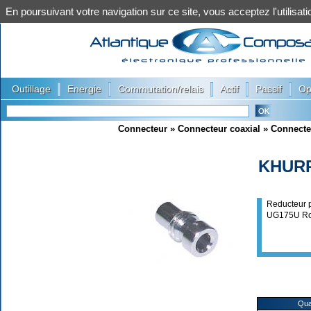
En poursuivant votre navigation sur ce site, vous acceptez l'utilis
|
|
|
|
|
Outillage
Energie
Commutation/relais
Actif
Passif
Op
Connecteur
»
Connecteur coaxial
»
Connecte
KHUR
Reducteur 
UG175U R
Qua