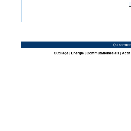
Qui sommes
Outillage
|
Energie
|
Commutation/relais
|
Actif