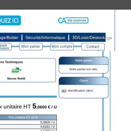
|
|
ge/Boitier
Sécurité/Informatique
3D/Loisir/Déstockage
Votre panier
ons Techniques
Votre panier est vide.
Norme RoHS
Client
Identification client
5
x unitaire HT
,0600
€ / U
Prix unitaire HT en €
5,0600
/ U
4,6161
/ U