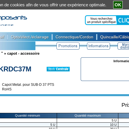
ation de cookies afin de vous offrir une expérience optimale.
OK
|
|
|
sif
Opto/élect./éclairage
Connectique/Cordon
Quincaille/Câbla
 "
»
capot - accessoire
Informati
KRDC37M
Capot Metal. pour SUB-D 37 PTS
RoHS
Pri
Quantité minimum
Quantité maximum
5
U
5
U
10
U