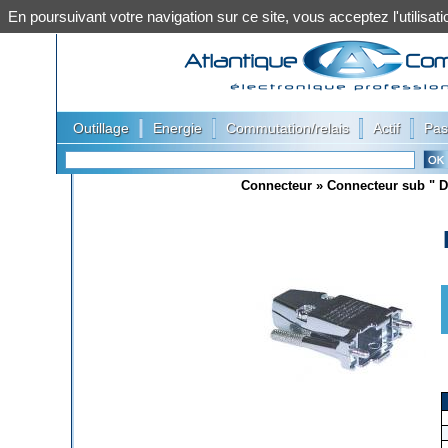
En poursuivant votre navigation sur ce site, vous acceptez l'utilis
|
|
|
|
Outillage
Energie
Commutation/relais
Actif
Pas
Connecteur
»
Connecteur sub " D