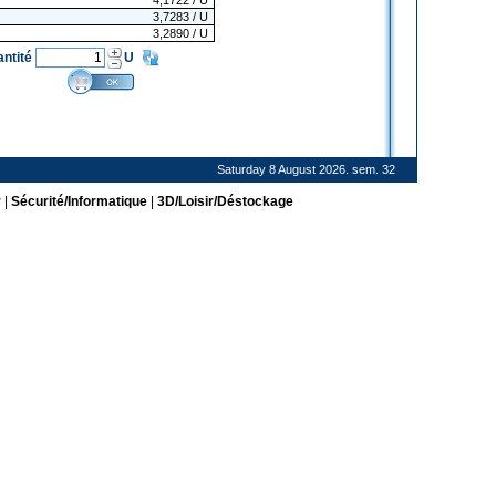
4,1722
/ U
3,7283
/ U
3,2890
/ U
antité
U
Saturday 8 August 2026. sem. 32
r
|
Sécurité/Informatique
|
3D/Loisir/Déstockage