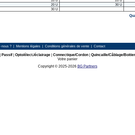
10
U
20
U
20
U
30
U
30
U
Qu
-nous ?
|
Mentions légales
|
Conditions générales de vente
|
Contact
|
Passif
|
Opto/élect./éclairage
|
Connectique/Cordon
|
Quincaille/Câblage/Boitie
Votre panier
Copyright © 2025-2026
BG Partners