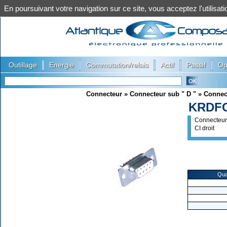
En poursuivant votre navigation sur ce site, vous acceptez l'utilis
|
|
|
|
|
Outillage
Energie
Commutation/relais
Actif
Passif
Op
Connecteur
»
Connecteur sub " D "
»
Connec
KRDFC
Connecteur
CI droit
Qua