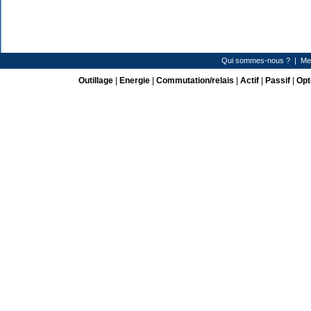
Qui sommes-nous ?
|
Me
Outillage
|
Energie
|
Commutation/relais
|
Actif
|
Passif
|
Opt