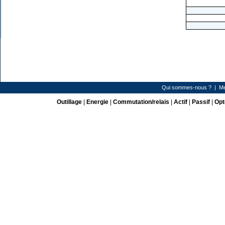
Qui sommes-nous ?
|
Me
Outillage
|
Energie
|
Commutation/relais
|
Actif
|
Passif
|
Opt