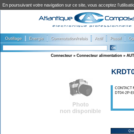
En poursuivant votre navigation sur ce site, vous acceptez l'utilis
|
|
|
|
|
Outillage
Energie
Commutation/relais
Actif
Passif
Op
Connecteur
»
Connecteur alimentation
»
AU
KRDT
CONTACT 
DT04-2P-E0
Qua