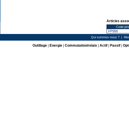
Articles asso
Code pro
FPS50
Qui sommes-nous ?
|
Men
Outillage
|
Energie
|
Commutation/relais
|
Actif
|
Passif
|
Opt