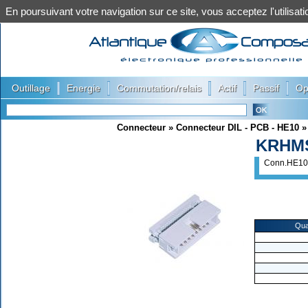
En poursuivant votre navigation sur ce site, vous acceptez l'utilis
|
|
|
|
|
Outillage
Energie
Commutation/relais
Actif
Passif
Op
Connecteur
»
Connecteur DIL - PCB - HE10
KRHM
Conn.HE10 
Qua