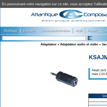
En poursuivant votre navigation sur ce site, vous acceptez l'utilis
|
|
|
|
|
Outillage
Energie
Commutation/relais
Actif
Passif
Op
Adaptateur
»
Adaptateur audio et vidéo
»
Jac
KSAJ
Adapt. jack
male 2,5S 
Qua