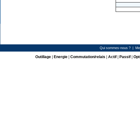
Qui sommes-nous ?
|
Me
Outillage
|
Energie
|
Commutation/relais
|
Actif
|
Passif
|
Opt