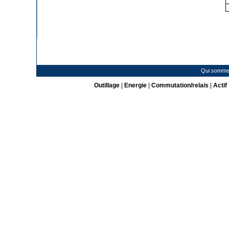
Qui somme
Outillage
|
Energie
|
Commutation/relais
|
Actif