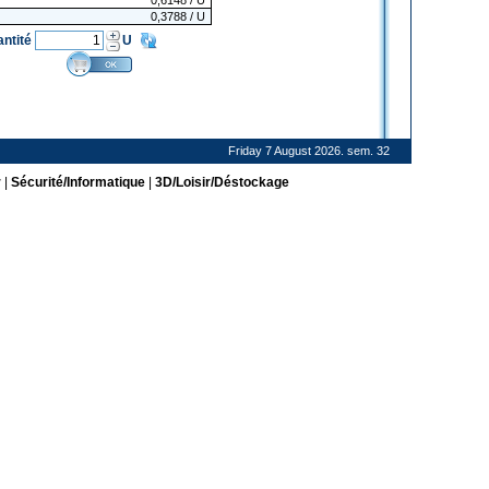
0,6148
/ U
0,3788
/ U
antité
U
Friday 7 August 2026. sem. 32
r
|
Sécurité/Informatique
|
3D/Loisir/Déstockage