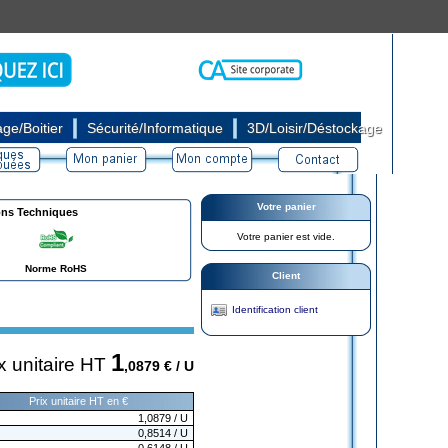
|
|
ge/Boitier
Sécurité/Informatique
3D/Loisir/Déstockage
Votre panier
ons Techniques
Votre panier est vide.
Norme RoHS
Client
Identification client
1
x unitaire HT
,0879
€ / U
Prix unitaire HT en €
1,0879
/ U
0,8514
/ U