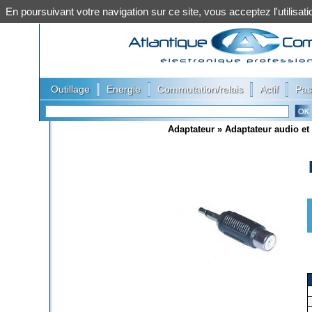
En poursuivant votre navigation sur ce site, vous acceptez l'utilis
|
|
|
|
Outillage
Energie
Commutation/relais
Actif
Pas
Adaptateur
»
Adaptateur audio et