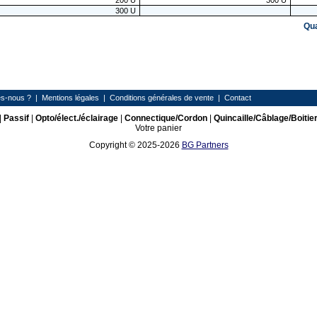
200
U
300
U
300
U
Qu
s-nous ?
|
Mentions légales
|
Conditions générales de vente
|
Contact
|
Passif
|
Opto/élect./éclairage
|
Connectique/Cordon
|
Quincaille/Câblage/Boitie
Votre panier
Copyright © 2025-2026
BG Partners