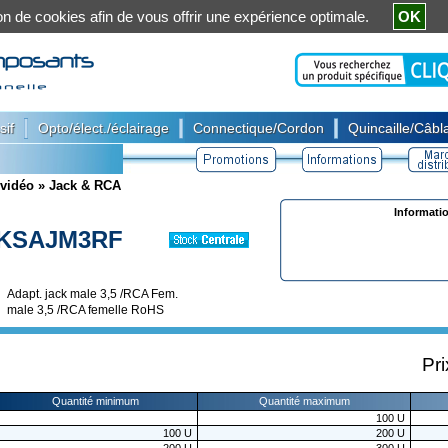
ation de cookies afin de vous offrir une expérience optimale.
OK
|
|
|
sif
Opto/élect./éclairage
Connectique/Cordon
Quincaille/Câbla
 vidéo
»
Jack & RCA
Informati
KSAJM3RF
Adapt. jack male 3,5 /RCA Fem.
male 3,5 /RCA femelle RoHS
Pri
Quantité minimum
Quantité maximum
100
U
100
U
200
U