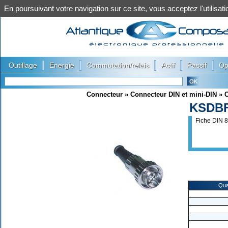
En poursuivant votre navigation sur ce site, vous acceptez l'utilis
|
|
|
|
|
Outillage
Energie
Commutation/relais
Actif
Passif
Op
Connecteur
»
Connecteur DIN et mini-DIN
»
C
KSDB
Fiche DIN 8
Qua