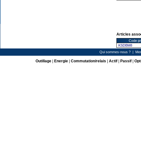
Articles asso
Code pr
KSDBM8
Qui sommes-nous ?
|
Men
Outillage
|
Energie
|
Commutation/relais
|
Actif
|
Passif
|
Opt