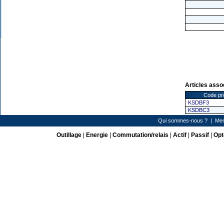
Articles asso
Code pr
KSDBF3
KSDBC3
Qui sommes-nous ?
|
Men
Outillage
|
Energie
|
Commutation/relais
|
Actif
|
Passif
|
Opt