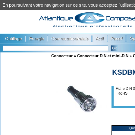
En poursuivant votre navigation sur ce site, vous acceptez l'utilis
|
|
|
|
|
Outillage
Energie
Commutation/relais
Actif
Passif
Op
Connecteur
»
Connecteur DIN et mini-DIN
»
C
KSDB
Fiche DIN 3
RoHS
Qua