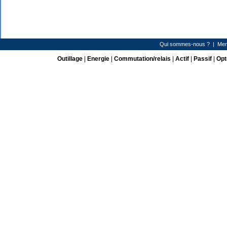
Qui sommes-nous ?
|
Men
Outillage
|
Energie
|
Commutation/relais
|
Actif
|
Passif
|
Opt