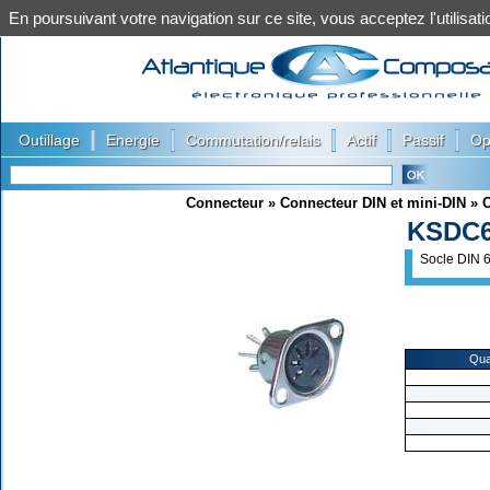
En poursuivant votre navigation sur ce site, vous acceptez l'utilis
|
|
|
|
|
Outillage
Energie
Commutation/relais
Actif
Passif
Op
Connecteur
»
Connecteur DIN et mini-DIN
»
C
KSDC
Socle DIN 6
Qua