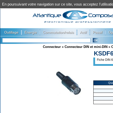
En poursuivant votre navigation sur ce site, vous acceptez l'utilis
|
|
|
|
|
Outillage
Energie
Commutation/relais
Actif
Passif
Op
Connecteur
»
Connecteur DIN et mini-DIN
»
C
KSDF
Fiche DIN 6
Qua