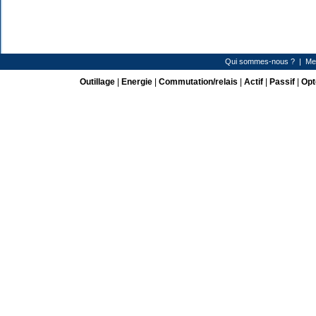
Qui sommes-nous ?
|
Me
Outillage
|
Energie
|
Commutation/relais
|
Actif
|
Passif
|
Opt