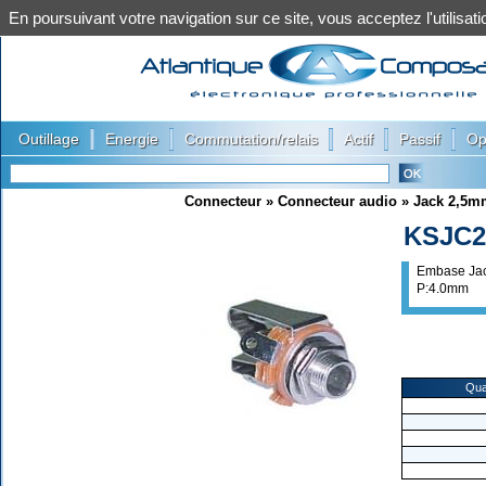
En poursuivant votre navigation sur ce site, vous acceptez l'utilis
|
|
|
|
|
Outillage
Energie
Commutation/relais
Actif
Passif
Op
Connecteur
»
Connecteur audio
»
Jack 2,5m
KSJC2
Embase Jac
P:4.0mm
Qua