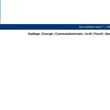
Qui sommes-nous ?
|
Me
Outillage
|
Energie
|
Commutation/relais
|
Actif
|
Passif
|
Opt