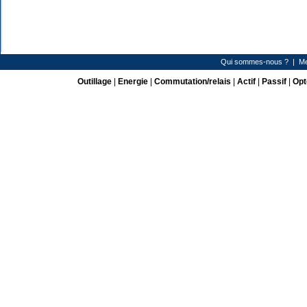
Qui sommes-nous ?
|
Me
Outillage
|
Energie
|
Commutation/relais
|
Actif
|
Passif
|
Opt