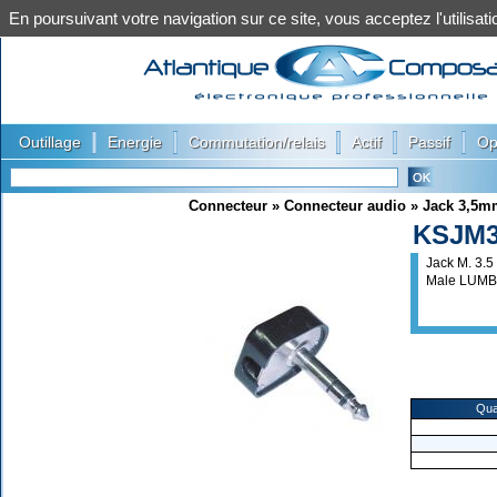
En poursuivant votre navigation sur ce site, vous acceptez l'utilis
|
|
|
|
|
Outillage
Energie
Commutation/relais
Actif
Passif
Op
Connecteur
»
Connecteur audio
»
Jack 3,5m
KSJM
Jack M. 3.5
Male LUM
Qua