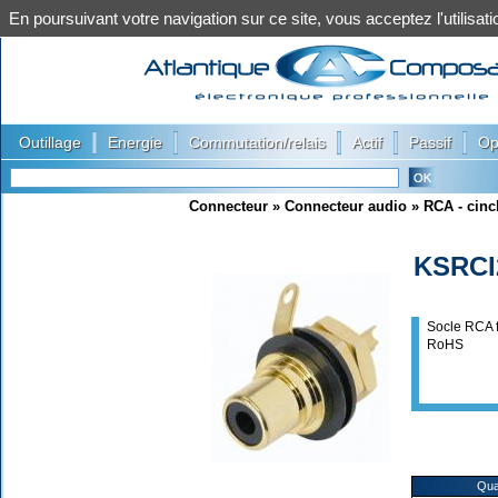
En poursuivant votre navigation sur ce site, vous acceptez l'utilis
|
|
|
|
|
Outillage
Energie
Commutation/relais
Actif
Passif
Op
Connecteur
»
Connecteur audio
»
RCA - cinc
KSRCI
Socle RCA f
RoHS
Qua