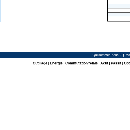
Qui sommes-nous ?
|
Me
Outillage
|
Energie
|
Commutation/relais
|
Actif
|
Passif
|
Opt