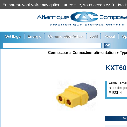
En poursuivant votre navigation sur ce site, vous acceptez l'utilis
|
|
|
|
|
Outillage
Energie
Commutation/relais
Actif
Passif
Op
Connecteur
»
Connecteur alimentation
»
Typ
KXT60
Prise Femel
a souder po
XT60H-F
Qua