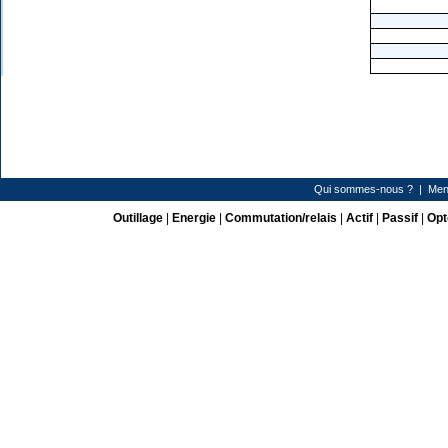
Qui sommes-nous ?
|
Men
Outillage
|
Energie
|
Commutation/relais
|
Actif
|
Passif
|
Opt