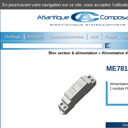
En poursuivant votre navigation sur ce site, vous acceptez l'utilis
|
|
|
|
|
Outillage
Energie
Commutation/relais
Actif
Passif
Op
Bloc secteur & alimentation
»
Alimentation d
ME781
Alimentati
1 module 
Qua