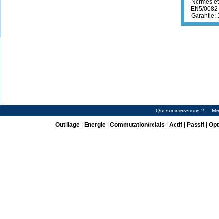
- Normes e
EN5/0082
- Garantie: 
Qui sommes-nous ?
|
Me
Outillage
|
Energie
|
Commutation/relais
|
Actif
|
Passif
|
Opt