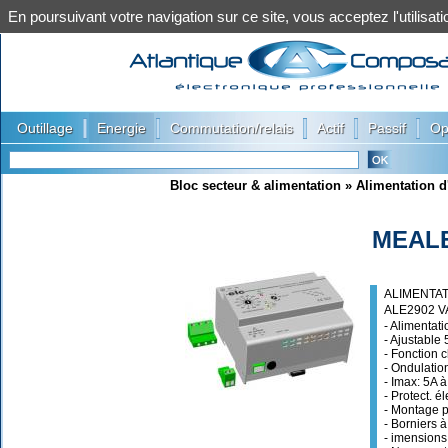
En poursuivant votre navigation sur ce site, vous acceptez l'utilis
|
|
|
|
|
Outillage
Energie
Commutation/relais
Actif
Passif
Op
Bloc secteur & alimentation
»
Alimentation d
MEALE
ALIMENTATI
ALE2902 V
- Alimentat
- Ajustable 
- Fonction 
- Ondulatio
- Imax: 5A à
- Protect. é
- Montage p
- Borniers 
- imensions