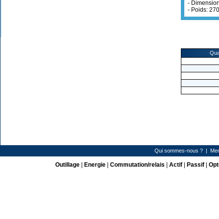
- Dimension
- Poids: 27
Qua
Qui sommes-nous ?
|
Men
Outillage
|
Energie
|
Commutation/relais
|
Actif
|
Passif
|
Opt