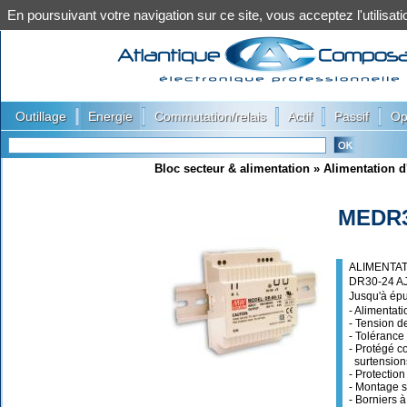
En poursuivant votre navigation sur ce site, vous acceptez l'utilis
|
|
|
|
|
Outillage
Energie
Commutation/relais
Actif
Passif
Op
Bloc secteur & alimentation
»
Alimentation d
MEDR
ALIMENTAT
DR30-24 A
Jusqu'à ép
- Alimentat
- Tension d
- Tolérance 
- Protégé co
surtension
- Protection
- Montage s
- Borniers à