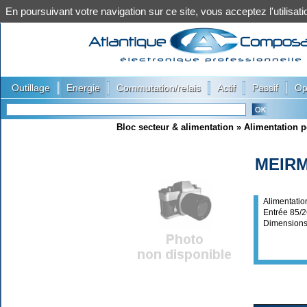
En poursuivant votre navigation sur ce site, vous acceptez l'utilis
|
|
|
|
|
Outillage
Energie
Commutation/relais
Actif
Passif
Op
Bloc secteur & alimentation
»
Alimentation p
MEIRM
Alimentati
Entrée 85
Dimensions