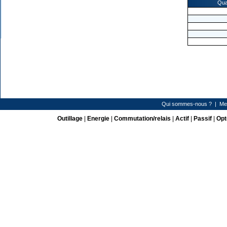
Qua
Qui sommes-nous ?
|
Me
Outillage
|
Energie
|
Commutation/relais
|
Actif
|
Passif
|
Opt