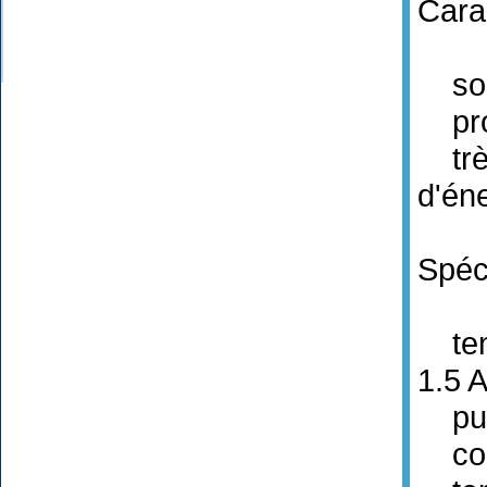
Cara
sorti
prot
très
d'én
Spéci
tens
1.5 
puis
cons