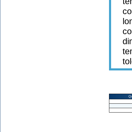
tens
cour
long
conn
dime
temp
tolé
Qu