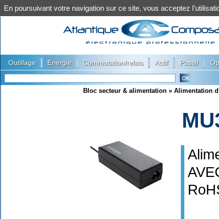
En poursuivant votre navigation sur ce site, vous acceptez l'utilis
|
|
|
|
|
Outillage
Energie
Commutation/relais
Actif
Passif
Op
Bloc secteur & alimentation
»
Alimentation d
MU
Alim
AVE
RoH