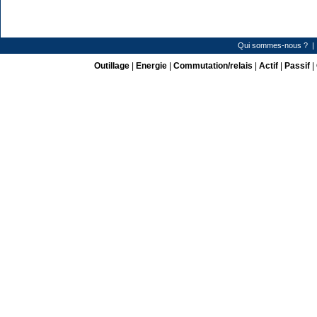
Qui sommes-nous ?
Outillage
|
Energie
|
Commutation/relais
|
Actif
|
Passif
|