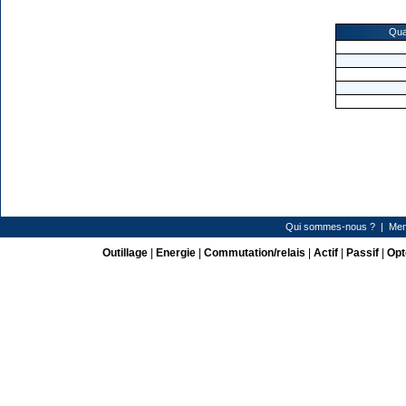
Qua
Qui sommes-nous ?
|
Men
Outillage
|
Energie
|
Commutation/relais
|
Actif
|
Passif
|
Opt