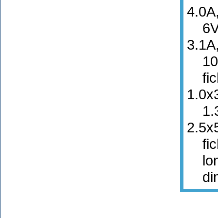
4.0A
6Vdc
3.1A
10Vd
fich
1.0x
1.35
2.5x
fich
long
dime