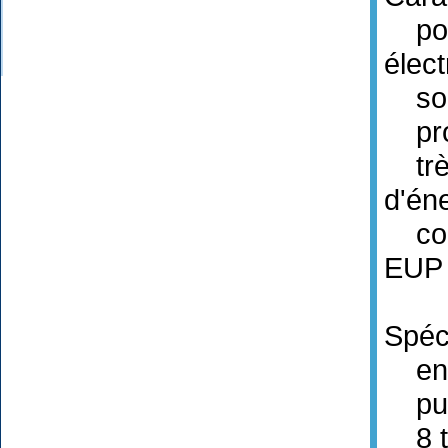
pour
élec
sorti
prot
très
d'én
cons
EUP
Spéci
entr
pui
8 te