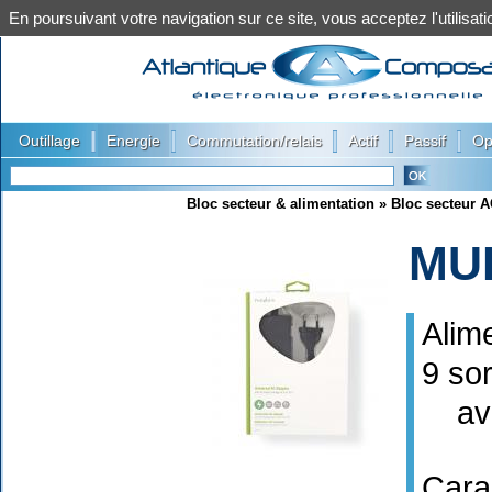
En poursuivant votre navigation sur ce site, vous acceptez l'utilis
|
|
|
|
|
Outillage
Energie
Commutation/relais
Actif
Passif
Op
Bloc secteur & alimentation
»
Bloc secteur 
MU
Alim
9 sor
avec
Cara