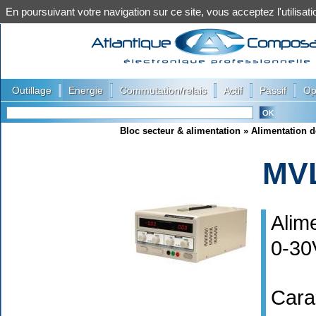
En poursuivant votre navigation sur ce site, vous acceptez l'utilis
|
|
|
|
|
Outillage
Energie
Commutation/relais
Actif
Passif
Op
Bloc secteur & alimentation
»
Alimentation d
MV
Alim
0-30
Cara