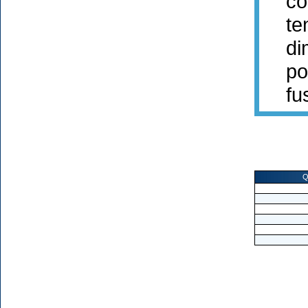
cour
tens
dime
poid
fusi
Q