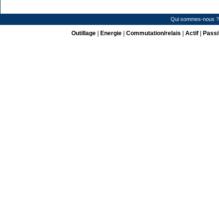
Qui sommes-nous ?
Outillage
|
Energie
|
Commutation/relais
|
Actif
|
Passi