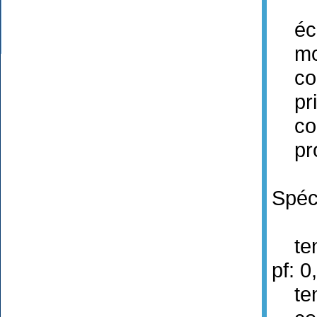
écra
mode
coul
pris
conn
prot
Spéci
tens
pf: 0
tens