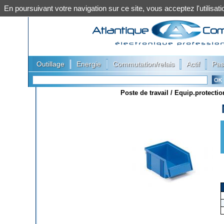
En poursuivant votre navigation sur ce site, vous acceptez l'utilis
|
|
|
|
Outillage
Energie
Commutation/relais
Actif
Pas
Poste de travail / Equip.protectio