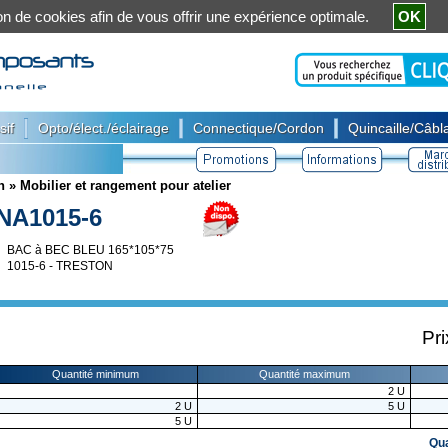
ation de cookies afin de vous offrir une expérience optimale.
OK
|
|
|
sif
Opto/élect./éclairage
Connectique/Cordon
Quincaille/Câbla
n
»
Mobilier et rangement pour atelier
NA1015-6
BAC à BEC BLEU 165*105*75
1015-6 - TRESTON
Pri
Quantité minimum
Quantité maximum
2
U
2
U
5
U
5
U
Qu