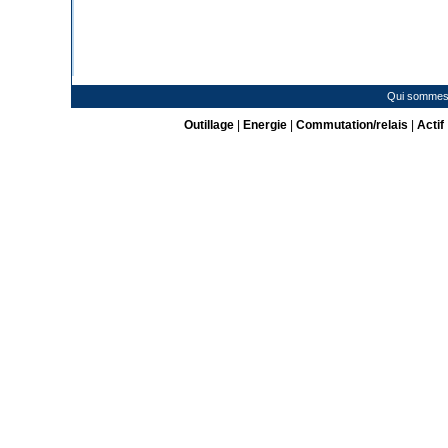
Qui sommes
Outillage
|
Energie
|
Commutation/relais
|
Actif