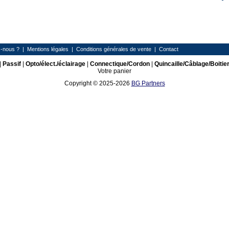
-nous ?
|
Mentions légales
|
Conditions générales de vente
|
Contact
|
Passif
|
Opto/élect./éclairage
|
Connectique/Cordon
|
Quincaille/Câblage/Boitie
Votre panier
Copyright © 2025-2026
BG Partners