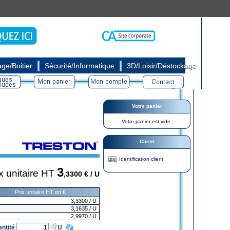
|
|
ge/Boitier
Sécurité/Informatique
3D/Loisir/Déstockage
Votre panier
Votre panier est vide.
Client
Identification client
3
x unitaire HT
,3300
€ / U
Prix unitaire HT en €
3,3300
/ U
3,1635
/ U
2,9970
/ U
antité
U