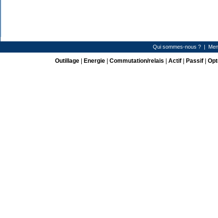
Qui sommes-nous ?
|
Men
Outillage
|
Energie
|
Commutation/relais
|
Actif
|
Passif
|
Opt