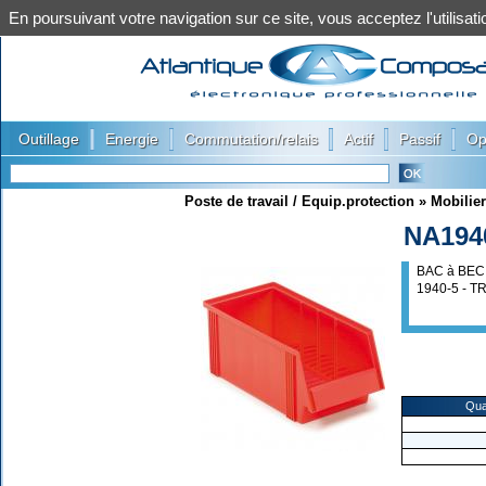
En poursuivant votre navigation sur ce site, vous acceptez l'utilis
|
|
|
|
|
Outillage
Energie
Commutation/relais
Actif
Passif
Op
Poste de travail / Equip.protection
»
Mobilier
NA194
BAC à BEC
1940-5 - 
Qua