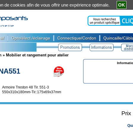
ation de cookies afin de vous offrir une expérience optimale.
OK
|
|
|
sif
Opto/élect./éclairage
Connectique/Cordon
Quincaille/Câbla
n
»
Mobilier et rangement pour atelier
Informati
NA551
Armoire Treston 48 Tir. 551-3
550x310x180mm-Tir.:175x69x37mm
Prix
Qu