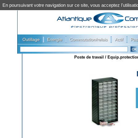
En poursuivant votre navigation sur ce site, vous acceptez l'utilis
|
|
|
|
Outillage
Energie
Commutation/relais
Actif
Pas
Poste de travail / Equip.protectio