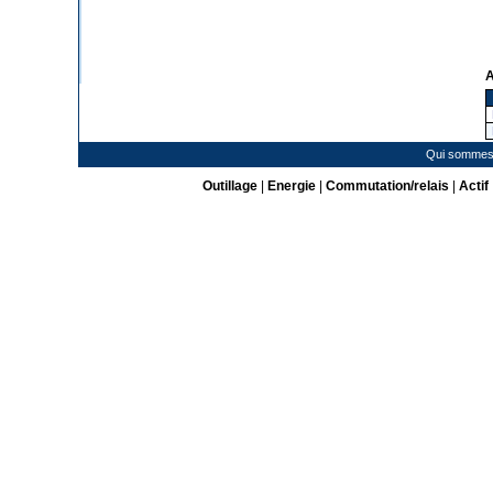
A
Qui sommes
Outillage
|
Energie
|
Commutation/relais
|
Actif