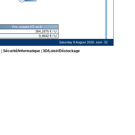
Prix unitaire HT en €
384,1875
€
/ U
0,4642
€
/ U
Saturday 8 August 2026. sem. 32
r
|
Sécurité/Informatique
|
3D/Loisir/Déstockage