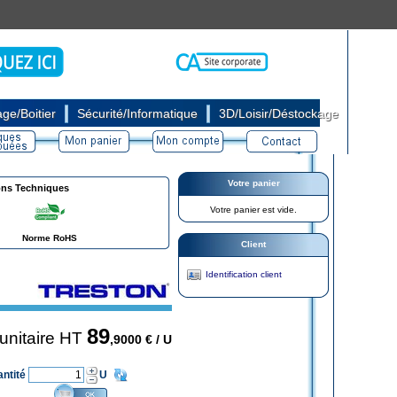
|
|
ge/Boitier
Sécurité/Informatique
3D/Loisir/Déstockage
Votre panier
ons Techniques
Votre panier est vide.
Norme RoHS
Client
Identification client
89
 unitaire HT
,9000
€ / U
antité
U