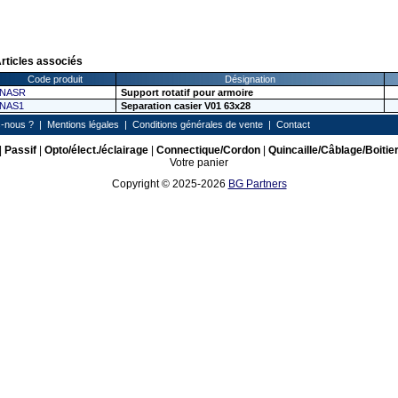
rticles associés
Code produit
Désignation
NASR
Support rotatif pour armoire
NAS1
Separation casier V01 63x28
-nous ?
|
Mentions légales
|
Conditions générales de vente
|
Contact
|
Passif
|
Opto/élect./éclairage
|
Connectique/Cordon
|
Quincaille/Câblage/Boitie
Votre panier
Copyright © 2025-2026
BG Partners