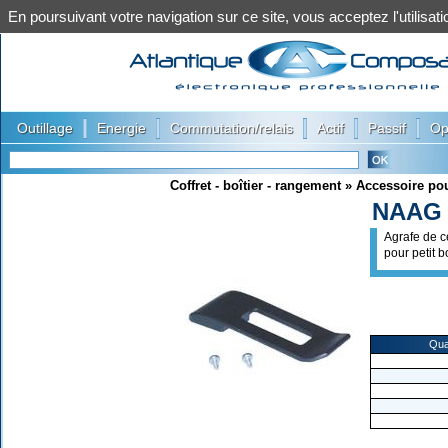
En poursuivant votre navigation sur ce site, vous acceptez l'utilis
|
|
|
|
|
Outillage
Energie
Commutation/relais
Actif
Passif
Op
Coffret - boîtier - rangement
»
Accessoire pou
NAAG
Agrafe de c
pour petit bo
Qua