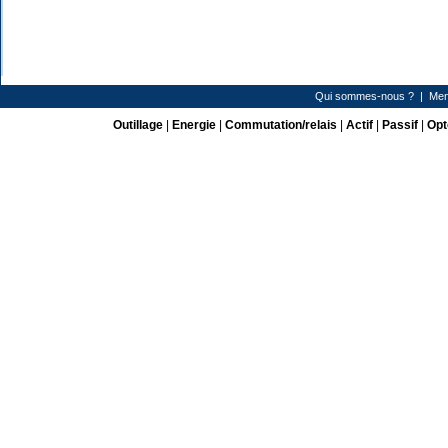
Qui sommes-nous ?
|
Men
Outillage
|
Energie
|
Commutation/relais
|
Actif
|
Passif
|
Opt