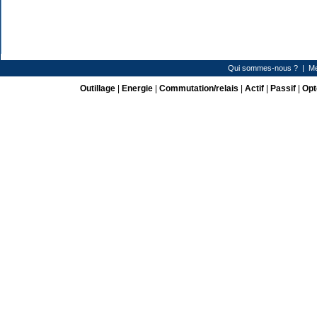
Qui sommes-nous ?
|
Me
Outillage
|
Energie
|
Commutation/relais
|
Actif
|
Passif
|
Opt