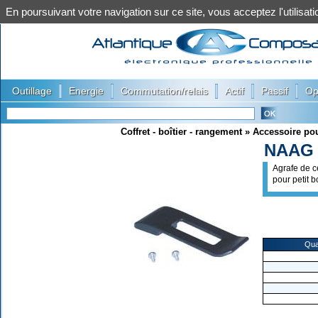
En poursuivant votre navigation sur ce site, vous acceptez l'utilis
|
|
|
|
|
Outillage
Energie
Commutation/relais
Actif
Passif
Op
Coffret - boîtier - rangement
»
Accessoire pou
NAAG
Agrafe de c
pour petit bo
Qua