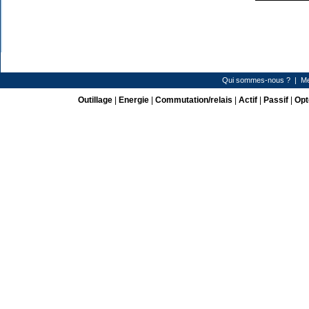
Qui sommes-nous ?
|
Me
Outillage
|
Energie
|
Commutation/relais
|
Actif
|
Passif
|
Opt