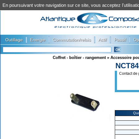
En poursuivant votre navigation sur ce site, vous acceptez l'utilis
|
|
|
|
|
Outillage
Energie
Commutation/relais
Actif
Passif
Op
Coffret - boîtier - rangement
»
Accessoire pou
NCT84
Contact de 
Qua