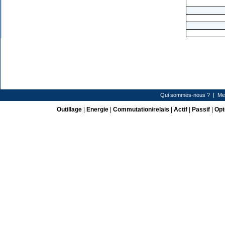
Qui sommes-nous ?
|
Me
Outillage
|
Energie
|
Commutation/relais
|
Actif
|
Passif
|
Opt