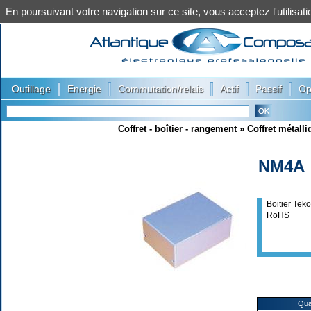
En poursuivant votre navigation sur ce site, vous acceptez l'utilis
|
|
|
|
|
Outillage
Energie
Commutation/relais
Actif
Passif
Op
Coffret - boîtier - rangement
»
Coffret métalli
NM4A
Boitier Tek
RoHS
Qua