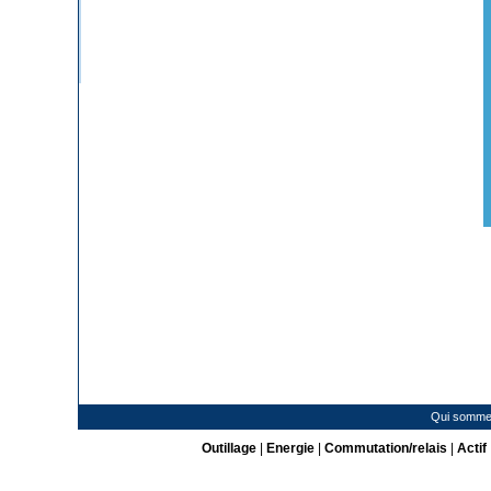
Qui somme
Outillage
|
Energie
|
Commutation/relais
|
Actif