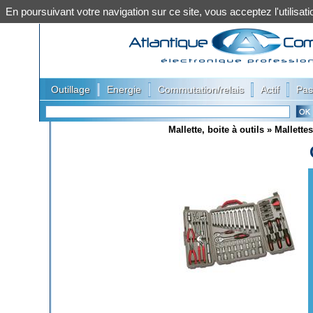
En poursuivant votre navigation sur ce site, vous acceptez l'utilis
|
|
|
|
Outillage
Energie
Commutation/relais
Actif
Pas
Mallette, boite à outils
»
Mallettes