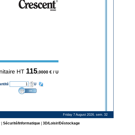
115
unitaire HT
,0000
€ / U
antité
U
Friday 7 August 2026. sem. 32
r
|
Sécurité/Informatique
|
3D/Loisir/Déstockage