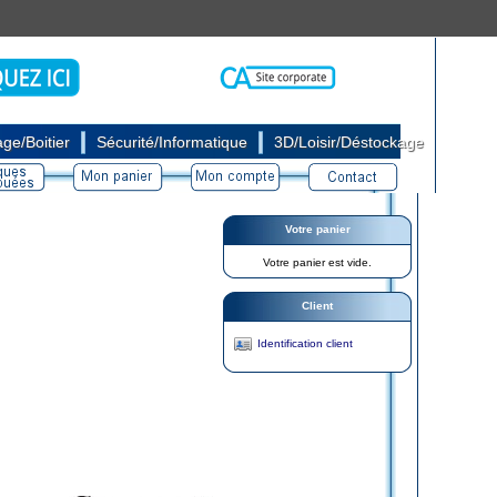
|
|
ge/Boitier
Sécurité/Informatique
3D/Loisir/Déstockage
Votre panier
Votre panier est vide.
Client
Identification client