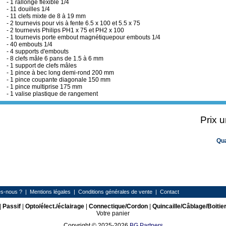
- 1 rallonge flexible 1/4
- 11 douilles 1/4
- 11 clefs mixte de 8 à 19 mm
- 2 tournevis pour vis à fente 6.5 x 100 et 5.5 x 75
- 2 tournevis Philips PH1 x 75 et PH2 x 100
- 1 tournevis porte embout magnétiquepour embouts 1/4
- 40 embouts 1/4
- 4 supports d'embouts
- 8 clefs mâle 6 pans de 1.5 à 6 mm
- 1 support de clefs mâles
- 1 pince à bec long demi-rond 200 mm
- 1 pince coupante diagonale 150 mm
- 1 pince multiprise 175 mm
- 1 valise plastique de rangement
Prix 
Qu
s-nous ?
|
Mentions légales
|
Conditions générales de vente
|
Contact
|
Passif
|
Opto/élect./éclairage
|
Connectique/Cordon
|
Quincaille/Câblage/Boitie
Votre panier
Copyright © 2025-2026
BG Partners