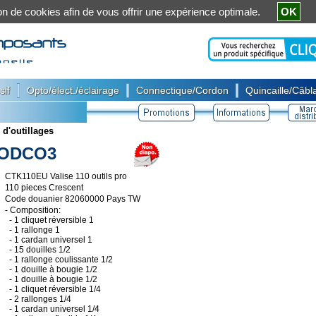
ation de cookies afin de vous offrir une expérience optimale.
OK
|
|
|
sif
Opto/élect./éclairage
Connectique/Cordon
Quincaille/Câbla
 d'outillages
ODCO3
CTK110EU Valise 110 outils pro
110 pieces Crescent
Code douanier 82060000 Pays TW
- Composition:
- 1 cliquet réversible 1
- 1 rallonge 1
- 1 cardan universel 1
- 15 douilles 1/2
- 1 rallonge coulissante 1/2
- 1 douille à bougie 1/2
- 1 douille à bougie 1/2
- 1 cliquet réversible 1/4
- 2 rallonges 1/4
- 1 cardan universel 1/4