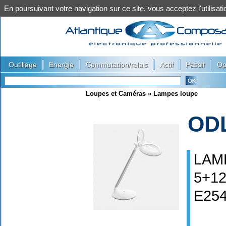
En poursuivant votre navigation sur ce site, vous acceptez l'utilis
|
|
|
|
|
Outillage
Energie
Commutation/relais
Actif
Passif
Op
Loupes et Caméras
»
Lampes loupe
OD
LAM
5+12
E25