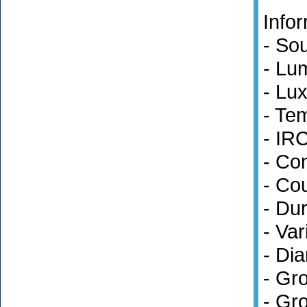
Info
- So
- Lu
- Lu
- Te
- IR
- Co
- Cou
- Du
- Var
- Dia
- Gr
- Gro