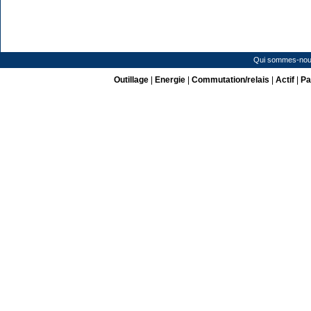
Qui sommes-nou
Outillage
|
Energie
|
Commutation/relais
|
Actif
|
Pa