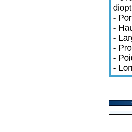
diopt
- Po
- Ha
- La
- Pr
- Poi
- Lo