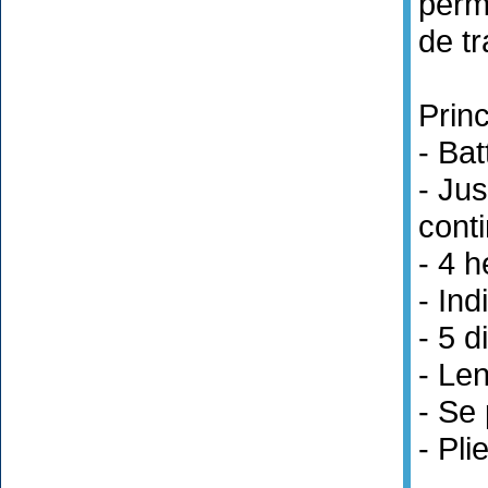
perm
de tr
Princ
- Bat
- Ju
cont
- 4 
- Ind
- 5 d
- Len
- Se 
- Pli