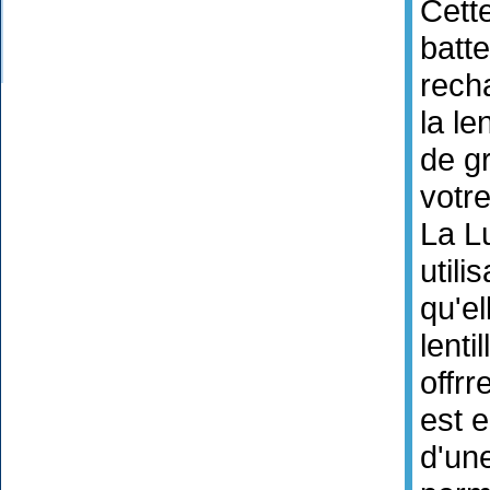
Cett
batte
rech
la len
de g
votre
La Lu
utili
qu'el
lentil
offrr
est 
d'une