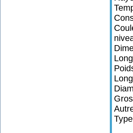
Temp
Cons
Coul
nive
Dime
Long
Poid
Long
Diamè
Gros
Autr
Type