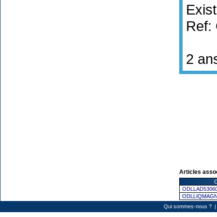
Exis
Ref:
2 an
Articles asso
C
ODLLAD5306
ODLLIQMAGN
Qui sommes-nous ?