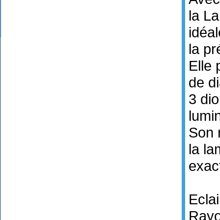
la L
idéal
la pr
Elle
de d
3 dio
lumin
Son 
la l
exac
Ecla
Rayo