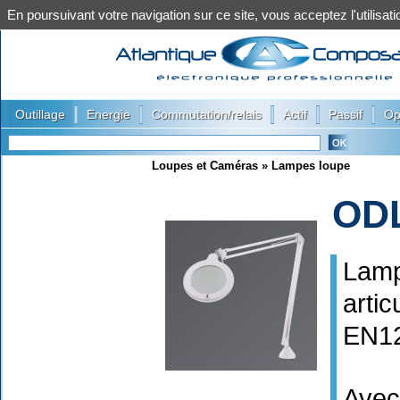
En poursuivant votre navigation sur ce site, vous acceptez l'utilis
|
|
|
|
|
Outillage
Energie
Commutation/relais
Actif
Passif
Op
Loupes et Caméras
»
Lampes loupe
OD
Lamp
artic
EN1
Avec