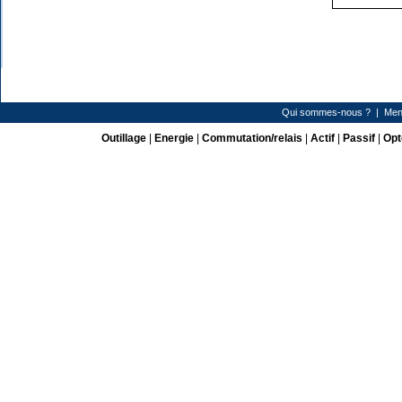
Qui sommes-nous ?
|
Men
Outillage
|
Energie
|
Commutation/relais
|
Actif
|
Passif
|
Opt