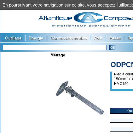
En poursuivant votre navigation sur ce site, vous acceptez l'utilis
|
|
|
|
|
Outillage
Energie
Commutation/relais
Actif
Passif
Op
Métrage
ODPC
Pied a coul
150mm 1/1
HMC150
Qua