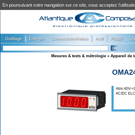
En poursuivant votre navigation sur ce site, vous acceptez l'utilis
|
|
|
|
|
Outillage
Energie
Commutation/relais
Actif
Passif
Op
Mesures & tests & métrologie
»
Appareil de t
OMA24
Alim.40V-
AC/DC ELC