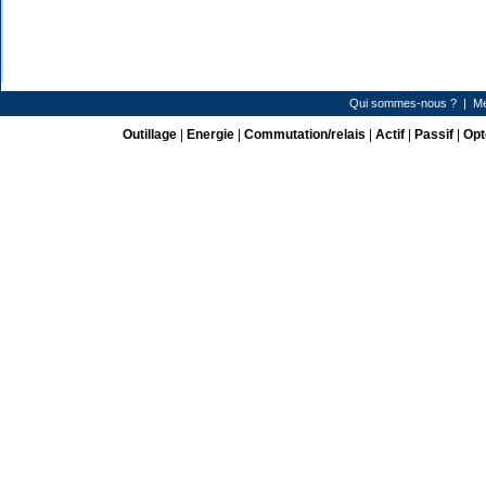
Qui sommes-nous ?
|
Me
Outillage
|
Energie
|
Commutation/relais
|
Actif
|
Passif
|
Opt