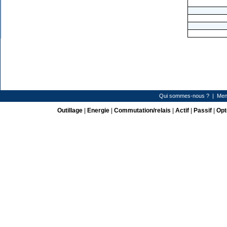
Qui sommes-nous ?
|
Men
Outillage
|
Energie
|
Commutation/relais
|
Actif
|
Passif
|
Opt