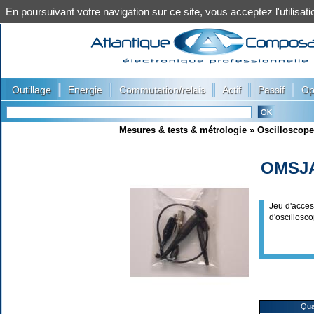
En poursuivant votre navigation sur ce site, vous acceptez l'utilis
|
|
|
|
|
Outillage
Energie
Commutation/relais
Actif
Passif
Op
Mesures & tests & métrologie
»
Oscilloscope
OMSJ
Jeu d'acces
d'oscillosc
Qua