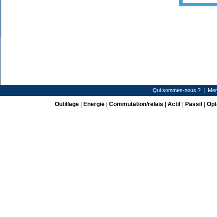
Qui sommes-nous ?
|
Men
Outillage
|
Energie
|
Commutation/relais
|
Actif
|
Passif
|
Opt