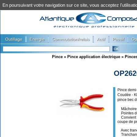
En poursuivant votre navigation sur ce site, vous acceptez l'utilis
|
|
|
|
|
Outillage
Energie
Commutation/relais
Actif
Passif
Op
Pince
»
Pince application électrique
»
Pinces
OP262
Pince demi-
Coudée - K
pince bec 
Mâchoires 
Pointes de 
Convient po
coupe de pr
Avec tranch
Tranchants