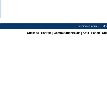
Qui sommes-nous ?
|
Men
Outillage
|
Energie
|
Commutation/relais
|
Actif
|
Passif
|
Opt