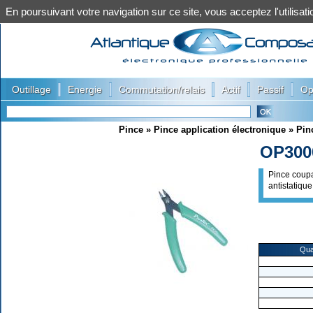
En poursuivant votre navigation sur ce site, vous acceptez l'utilis
|
|
|
|
|
Outillage
Energie
Commutation/relais
Actif
Passif
Op
Pince
»
Pince application électronique
»
Pin
OP300
Pince coup
antistatique
Qua