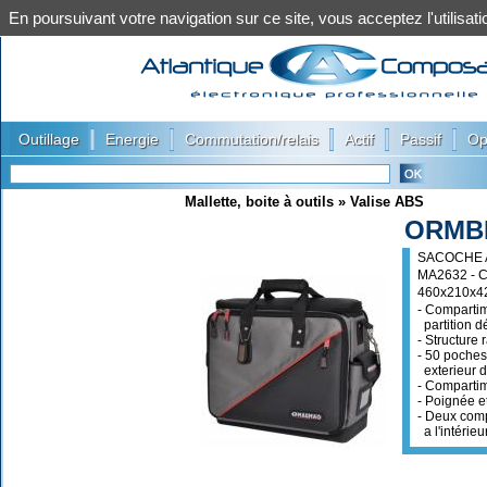
En poursuivant votre navigation sur ce site, vous acceptez l'utilis
|
|
|
|
|
Outillage
Energie
Commutation/relais
Actif
Passif
Op
Mallette, boite à outils
»
Valise ABS
ORMB
SACOCHE A
MA2632 -
460x210x4
- Compartim
partition d
- Structure 
- 50 poches 
exterieur d
- Compartim
- Poignée e
- Deux comp
a l'intérieu