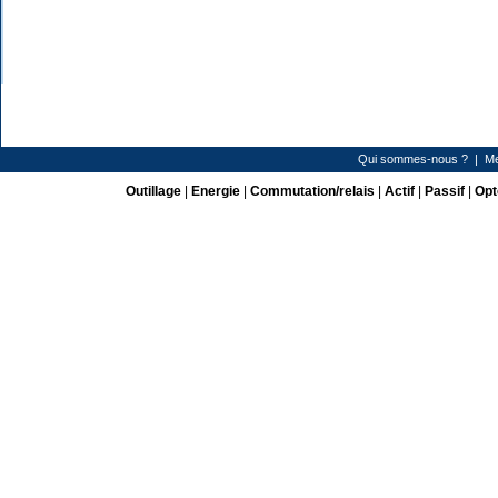
Qui sommes-nous ?
|
Me
Outillage
|
Energie
|
Commutation/relais
|
Actif
|
Passif
|
Opt