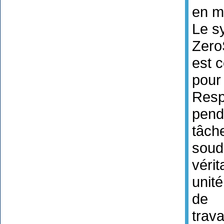
en me
Le s
Zero
est 
pour 
Respi
pend
tâch
soud
vérit
unité
de
trava