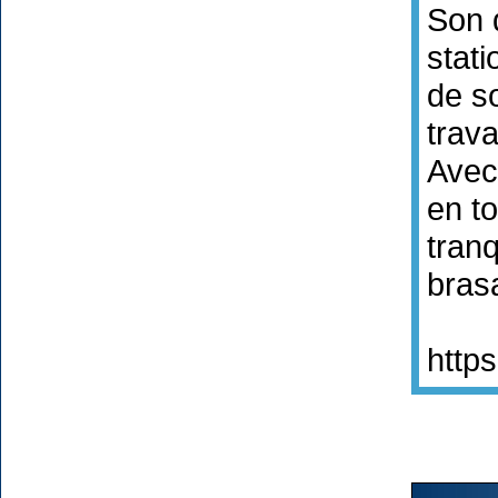
Son 
stati
de s
travai
Avec
en t
tranq
bras
http