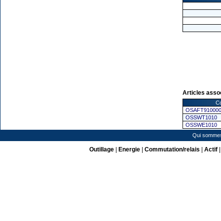
Articles asso
Co
OSAFT910000
OSSWT1010
OSSWE1010
Qui somme
Outillage
|
Energie
|
Commutation/relais
|
Actif