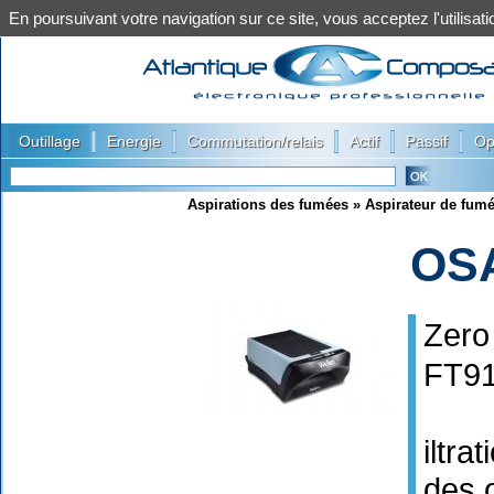
En poursuivant votre navigation sur ce site, vous acceptez l'utilis
|
|
|
|
|
Outillage
Energie
Commutation/relais
Actif
Passif
Op
Aspirations des fumées
»
Aspirateur de fu
OS
Zero
FT91
iltra
des 