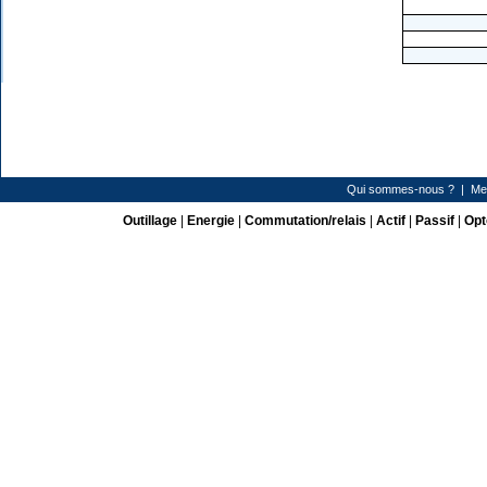
Qui sommes-nous ?
|
Me
Outillage
|
Energie
|
Commutation/relais
|
Actif
|
Passif
|
Opt