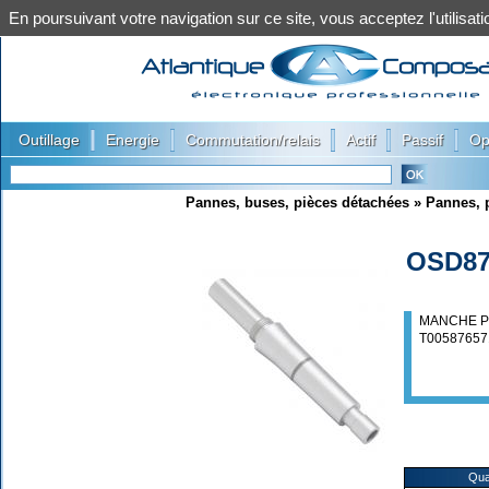
En poursuivant votre navigation sur ce site, vous acceptez l'utilis
|
|
|
|
|
Outillage
Energie
Commutation/relais
Actif
Passif
Op
Pannes, buses, pièces détachées
»
Pannes, p
OSD87
MANCHE P
T0058765
Qua