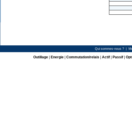
Qui sommes-nous ?
|
Me
Outillage
|
Energie
|
Commutation/relais
|
Actif
|
Passif
|
Opt