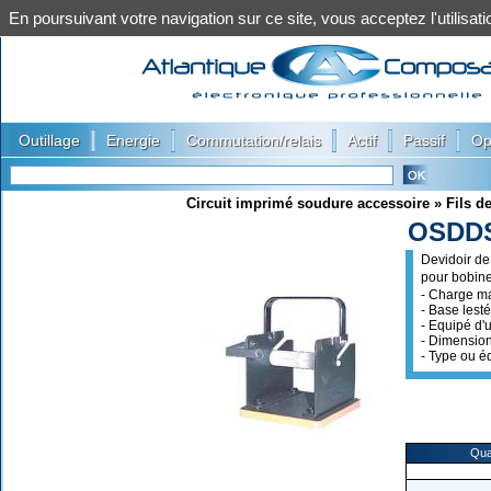
En poursuivant votre navigation sur ce site, vous acceptez l'utilis
|
|
|
|
|
Outillage
Energie
Commutation/relais
Actif
Passif
Op
Circuit imprimé soudure accessoire
»
Fils d
OSDD
Devidoir d
pour bobin
- Charge m
- Base lesté
- Equipé d'
- Dimension
- Type ou é
Qua