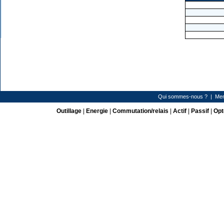
Qui sommes-nous ?
|
Men
Outillage
|
Energie
|
Commutation/relais
|
Actif
|
Passif
|
Opt