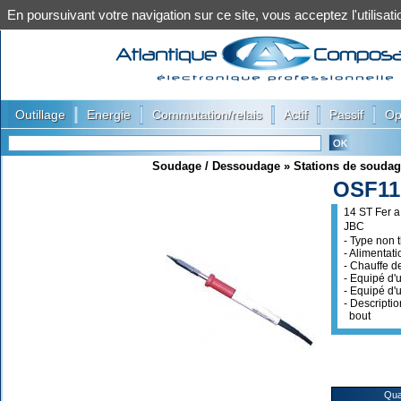
En poursuivant votre navigation sur ce site, vous acceptez l'utilis
|
|
|
|
|
Outillage
Energie
Commutation/relais
Actif
Passif
Op
Soudage / Dessoudage
»
Stations de souda
OSF11
14 ST Fer a
JBC
- Type non 
- Alimentati
- Chauffe 
- Equipé d
- Equipé d'
- Descripti
bout
Qua