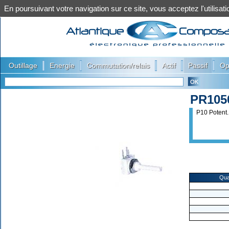
En poursuivant votre navigation sur ce site, vous acceptez l'utilis
|
|
|
|
|
Outillage
Energie
Commutation/relais
Actif
Passif
Op
PR105
P10 Potent.
Qua