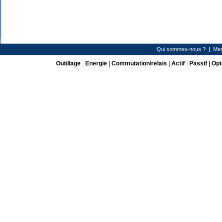
Qui sommes-nous ?
|
Men
Outillage
|
Energie
|
Commutation/relais
|
Actif
|
Passif
|
Opt