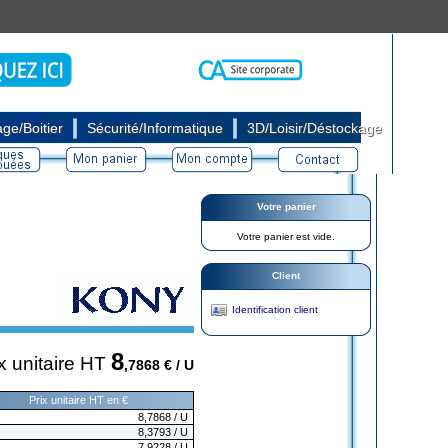
|
|
ge/Boitier
Sécurité/Informatique
3D/Loisir/Déstockage
Votre panier
Votre panier est vide.
Client
Identification client
8
x unitaire HT
,7868
€ / U
Prix unitaire HT en €
8,7868
/ U
8,3793
/ U
7,9228
/ U