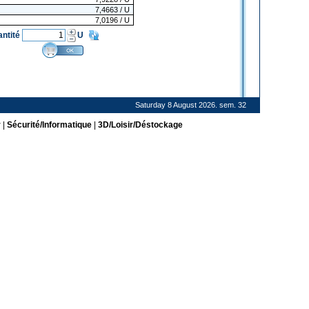
7,4663
/ U
7,0196
/ U
antité
U
Saturday 8 August 2026. sem. 32
r
|
Sécurité/Informatique
|
3D/Loisir/Déstockage