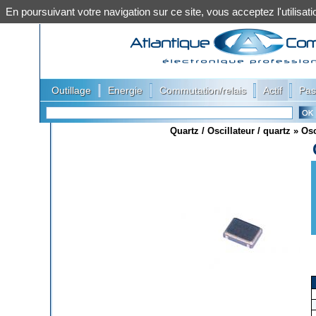
En poursuivant votre navigation sur ce site, vous acceptez l'utilis
|
|
|
|
Outillage
Energie
Commutation/relais
Actif
Pas
Quartz / Oscillateur / quartz
»
Osc