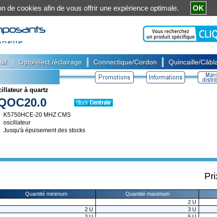
ation de cookies afin de vous offrir une expérience optimale.
OK
|
|
|
sif
Opto/élect./éclairage
Connectique/Cordon
Quincaille/Câbla
illateur à quartz
QOC20.0
K5750HCE-20 MHZ CMS
oscillateur
Jusqu'à épuisement des stocks
Pri
Quantité minimum
Quantité maximum
2
U
2
U
3
U
3
U
5
U