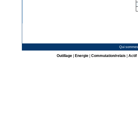
Qui sommes
Outillage
|
Energie
|
Commutation/relais
|
Actif