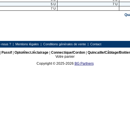
5
U
7
U
7
U
Qu
-nous ?
|
Mentions légales
|
Conditions générales de vente
|
Contact
|
Passif
|
Opto/élect./éclairage
|
Connectique/Cordon
|
Quincaille/Câblage/Boitie
Votre panier
Copyright © 2025-2026
BG Partners