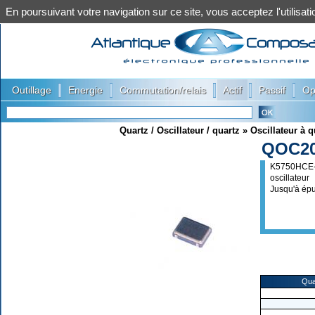
En poursuivant votre navigation sur ce site, vous acceptez l'utilis
|
|
|
|
|
Outillage
Energie
Commutation/relais
Actif
Passif
Op
Quartz / Oscillateur / quartz
»
Oscillateur à q
QOC20
K5750HCE
oscillateur
Jusqu'à ép
Qua