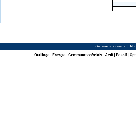
Qui sommes-nous ?
|
Men
Outillage
|
Energie
|
Commutation/relais
|
Actif
|
Passif
|
Opt