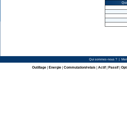
Qua
Qui sommes-nous ?
|
Men
Outillage
|
Energie
|
Commutation/relais
|
Actif
|
Passif
|
Opt