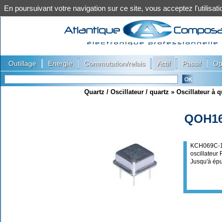
En poursuivant votre navigation sur ce site, vous acceptez l'utilis
|
|
|
|
|
Outillage
Energie
Commutation/relais
Actif
Passif
Op
Quartz / Oscillateur / quartz
»
Oscillateur à q
QOH16
KCH069C-1
oscillateur
Jusqu'à ép